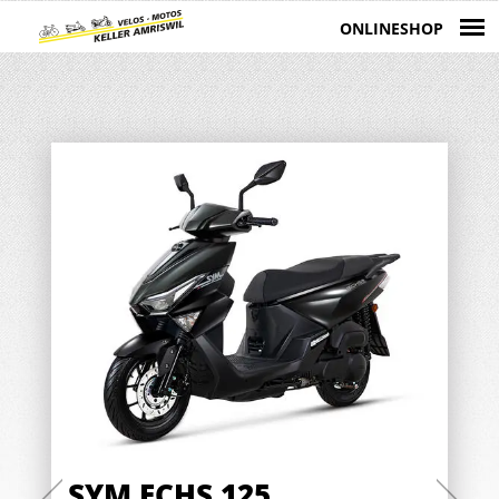
ONLINESHOP
Zurück
Weite
SYM ECHS 125