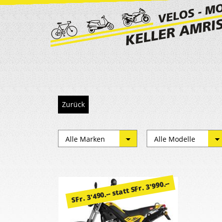
Zurück
SFr. 3'490.-- statt SFr. 3'990.--