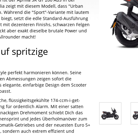
lia zeigt mit diesem Modell, dass "Urban
n. Während die "Sport"-Variante mit lautem
biegt, setzt die edle Standard-Ausführung
t mit dezenteren Finishs, schwarzen Felgen
eckt aber exakt dieselbe brutale Power und
Allrounder macht!
auf spritzige
Style perfekt harmonieren können. Seine
ten Abmessungen zeigen sofort die
 elegante, einfarbige Design dem Scooter
passt.
he, flüssigkeitsgekühlte 174-ccm-i-get-
g für ordentlich Alarm. Mit einer satten
 knackigen Drehmoment schiebt Dich das
schensprint und jedes Überholmanöver zum
omatik-Getriebes und der neuesten Euro 5+
, sondern auch extrem effizient und