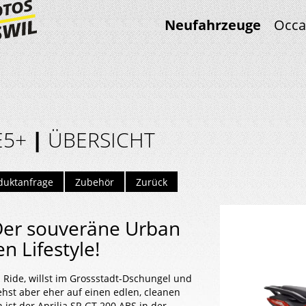
Neufahrzeuge
Occa
E5+
|
ÜBERSICHT
duktanfrage
Zubehör
Zurück
 Der souveräne Urban
n Lifestyle!
 Ride, willst im Grossstadt-Dschungel und
hst aber eher auf einen edlen, cleanen
ist der Aprilia SR GT 200 ABS in der