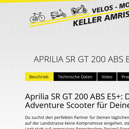
APRILIA SR GT 200 ABS 
Beschrieb
Technische Daten
Video
Pro
Aprilia SR GT 200 ABS E5+:
Adventure Scooter für Deine
Du suchst den perfekten Partner für Deinen täglichen
auf der Landstrasse keine Kompromisse eingehen, ste
Look statt auf aggressives Rennstrecken-Design? Dann 