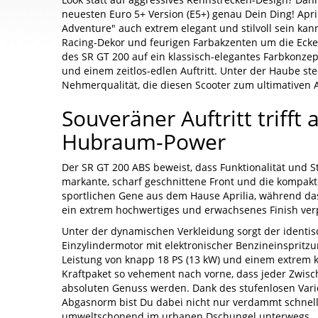
neuesten Euro 5+ Version (E5+) genau Dein Ding! Apri
Adventure" auch extrem elegant und stilvoll sein kan
Racing-Dekor und feurigen Farbakzenten um die Ecke 
des SR GT 200 auf ein klassisch-elegantes Farbkonzep
und einem zeitlos-edlen Auftritt. Unter der Haube st
Nehmerqualität, die diesen Scooter zum ultimativen 
Souveräner Auftritt trifft 
Hubraum-Power
Der SR GT 200 ABS beweist, dass Funktionalität und 
markante, scharf geschnittene Front und die kompak
sportlichen Gene aus dem Hause Aprilia, während das
ein extrem hochwertiges und erwachsenes Finish ver
Unter der dynamischen Verkleidung sorgt der identisc
Einzylindermotor mit elektronischer Benzineinspritzun
Leistung von knapp 18 PS (13 kW) und einem extrem
Kraftpaket so vehement nach vorne, dass jeder Zwi
absoluten Genuss werden. Dank des stufenlosen Vari
Abgasnorm bist Du dabei nicht nur verdammt schnell
umweltschonend im urbanen Dschungel unterwegs.