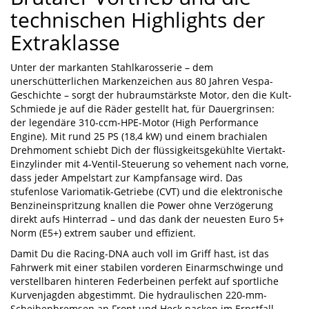
technischen Highlights der
Extraklasse
Unter der markanten Stahlkarosserie – dem
unerschütterlichen Markenzeichen aus 80 Jahren Vespa-
Geschichte – sorgt der hubraumstärkste Motor, den die Kult-
Schmiede je auf die Räder gestellt hat, für Dauergrinsen:
der legendäre 310-ccm-HPE-Motor (High Performance
Engine). Mit rund 25 PS (18,4 kW) und einem brachialen
Drehmoment schiebt Dich der flüssigkeitsgekühlte Viertakt-
Einzylinder mit 4-Ventil-Steuerung so vehement nach vorne,
dass jeder Ampelstart zur Kampfansage wird. Das
stufenlose Variomatik-Getriebe (CVT) und die elektronische
Benzineinspritzung knallen die Power ohne Verzögerung
direkt aufs Hinterrad – und das dank der neuesten Euro 5+
Norm (E5+) extrem sauber und effizient.
Damit Du die Racing-DNA auch voll im Griff hast, ist das
Fahrwerk mit einer stabilen vorderen Einarmschwinge und
verstellbaren hinteren Federbeinen perfekt auf sportliche
Kurvenjagden abgestimmt. Die hydraulischen 220-mm-
Scheibenbremsen an Front und Heck packen im Ernstfall