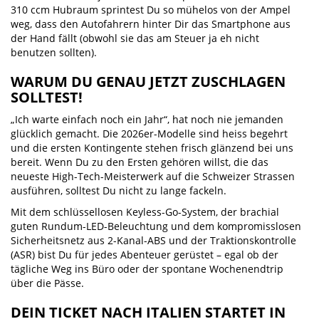
310 ccm Hubraum sprintest Du so mühelos von der Ampel
weg, dass den Autofahrern hinter Dir das Smartphone aus
der Hand fällt (obwohl sie das am Steuer ja eh nicht
benutzen sollten).
WARUM DU GENAU JETZT ZUSCHLAGEN
SOLLTEST!
„Ich warte einfach noch ein Jahr“, hat noch nie jemanden
glücklich gemacht. Die 2026er-Modelle sind heiss begehrt
und die ersten Kontingente stehen frisch glänzend bei uns
bereit. Wenn Du zu den Ersten gehören willst, die das
neueste High-Tech-Meisterwerk auf die Schweizer Strassen
ausführen, solltest Du nicht zu lange fackeln.
Mit dem schlüssellosen Keyless-Go-System, der brachial
guten Rundum-LED-Beleuchtung und dem kompromisslosen
Sicherheitsnetz aus 2-Kanal-ABS und der Traktionskontrolle
(ASR) bist Du für jedes Abenteuer gerüstet – egal ob der
tägliche Weg ins Büro oder der spontane Wochenendtrip
über die Pässe.
DEIN TICKET NACH ITALIEN STARTET IN