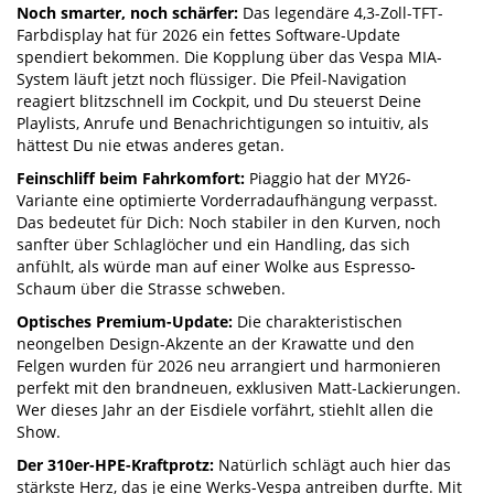
Noch smarter, noch schärfer:
Das legendäre 4,3-Zoll-TFT-
Farbdisplay hat für 2026 ein fettes Software-Update
spendiert bekommen. Die Kopplung über das Vespa MIA-
System läuft jetzt noch flüssiger. Die Pfeil-Navigation
reagiert blitzschnell im Cockpit, und Du steuerst Deine
Playlists, Anrufe und Benachrichtigungen so intuitiv, als
hättest Du nie etwas anderes getan.
Feinschliff beim Fahrkomfort:
Piaggio hat der MY26-
Variante eine optimierte Vorderradaufhängung verpasst.
Das bedeutet für Dich: Noch stabiler in den Kurven, noch
sanfter über Schlaglöcher und ein Handling, das sich
anfühlt, als würde man auf einer Wolke aus Espresso-
Schaum über die Strasse schweben.
Optisches Premium-Update:
Die charakteristischen
neongelben Design-Akzente an der Krawatte und den
Felgen wurden für 2026 neu arrangiert und harmonieren
perfekt mit den brandneuen, exklusiven Matt-Lackierungen.
Wer dieses Jahr an der Eisdiele vorfährt, stiehlt allen die
Show.
Der 310er-HPE-Kraftprotz:
Natürlich schlägt auch hier das
stärkste Herz, das je eine Werks-Vespa antreiben durfte. Mit